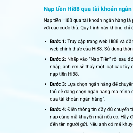
Nạp tiền Hi88 qua tài khoản ngân
Nạp tiền Hi88 qua tài khoản ngân hàng là 
với các cược thủ. Quy trình này không chỉ
Bước 1:
Truy cập trang web Hi88 và đăn
web chính thức của Hi88. Sử dụng thôn
Bước 2:
Nhấp vào “Nạp Tiền” rồi sau đ
nhập, anh em sẽ thấy một loạt các tùy 
nạp tiền Hi88.
Bước 3:
Lựa chọn ngân hàng để chuyển t
thủ dễ dàng chọn ngân hàng mà mình 
qua tài khoản ngân hàng”.
Bước 4:
Điền thông tin đầy đủ chuyển ti
nạp cùng mã khuyến mãi nếu có. Hãy đả
đến tên người gửi. Nếu anh có mã khuy