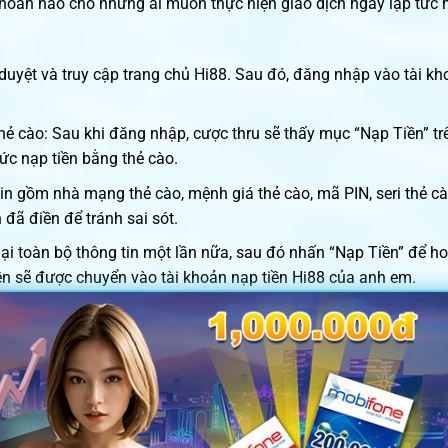
n hoàn hảo cho những ai muốn thực hiện giao dịch ngay lập tức
duyệt và truy cập trang chủ Hi88. Sau đó, đăng nhập vào tài kh
hẻ cào: Sau khi đăng nhập, cược thru sẽ thấy mục “Nạp Tiền” tr
ức nạp tiền bằng thẻ cào.
in gồm nhà mạng thẻ cào, mệnh giá thẻ cào, mã PIN, seri thẻ cà
 đã điền để tránh sai sót.
a lại toàn bộ thông tin một lần nữa, sau đó nhấn “Nạp Tiền” để h
tiền sẽ được chuyển vào tài khoản nạp tiền Hi88 của anh em.