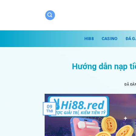
Chuyển
đến
nội
dung
HI88
CASINO
ĐÁ G
Hướng dẫn nạp ti
ĐÃ ĐĂ
09
Th8