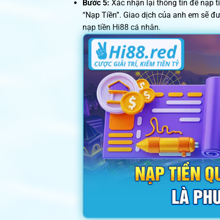
Bước 5:
Xác nhận lại thông tin để nạp t
“Nạp Tiền”. Giao dịch của anh em sẽ đư
nạp tiền Hi88 cá nhân.