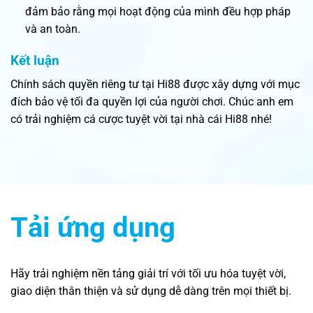
đảm bảo rằng mọi hoạt động của mình đều hợp pháp
và an toàn.
Kết luận
Chính sách quyền riêng tư tại Hi88 được xây dựng với mục
đích bảo vệ tối đa quyền lợi của người chơi. Chúc anh em
có trải nghiệm cá cược tuyệt vời tại nhà cái Hi88 nhé!
Tải ứng dụng
Hãy trải nghiệm nền tảng giải trí với tối ưu hóa tuyệt vời,
giao diện thân thiện và sử dụng dễ dàng trên mọi thiết bị.