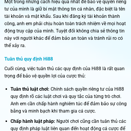
Một trong những cách hiệu quả nhất để bảo vệ quyền riêng
tư của mình là giữ bí mật thông tin cá nhân, đặc biệt là tên
tài khoản và mật khẩu. Sau khi đăng ký tài khoản thành
công, anh em phải chịu hoàn toàn trách nhiệm về mọi hoạt
động truy cập của mình. Tuyệt đối không chia sẻ thông tin
này với người khác để đảm bảo an toàn và tránh rủi ro có
thể xảy ra.
Tuân thủ quy định Hi88
Cuối cùng, việc tuân thủ các quy định của Hi88 là rất quan
trọng để bảo vệ quyền lợi của cược thủ:
Tuân thủ luật chơi:
Chính sách quyền riêng tư của Hi88
quy định rõ các luật chơi và quy tắc của từng trò chơi.
Anh em cần chấp hành nghiêm túc để đảm bảo sự công
bằng và minh bạch khi tham gia cá cược.
Chấp hành luật pháp:
Người chơi cũng cần tuân thủ các
quy định pháp luật liên quan đến hoạt động cá cược để