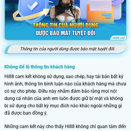
Thông tin của người dùng được bảo mật tuyệt đối
Không để lộ thông tin khách hàng
Hi88 cam kết không sử dụng, sao chép, hay tái bản bất kỳ
hình ảnh, thông tin bình luận nào của khách hàng mà chưa
có sự cho phép. Điều này nhằm đảm bảo rằng mọi nội
dung cá nhân của anh em luôn được giữ bí mật và không
bị sử dụng cho bất kỳ mục đích nào khác ngoài những gì
đã được bạn đồng ý.
Những cam kết này cho thấy Hi88 không chỉ quan tâm đến