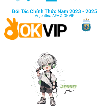
Đối Tác Chính Thức
Năm 2023 - 2025
Argentina AFA & OKVIP