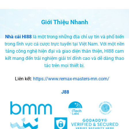
Giới Thiệu Nhanh
Nhà cái HI88
là một trong những địa chỉ uy tín và phổ biến
trong lĩnh vực cá cược trực tuyến tại Việt Nam. Với một nền
tảng công nghệ hiện đại và giao diện thân thiện, HI88 cam
kết mang đến trải nghiệm giải trí đỉnh cao và dễ dàng thao
tác trên mọi thiết bị.
Liên kết:
https://www.remax-masters-mn.com/
J88