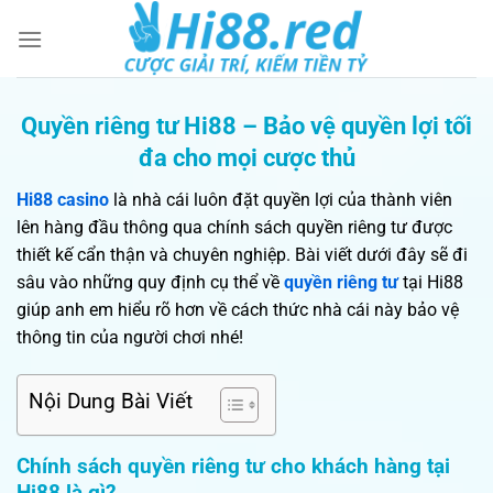
Chuyển
đến
nội
dung
Quyền riêng tư Hi88 – Bảo vệ quyền lợi tối
đa cho mọi cược thủ
Hi88 casino
là nhà cái luôn đặt quyền lợi của thành viên
lên hàng đầu thông qua chính sách quyền riêng tư được
thiết kế cẩn thận và chuyên nghiệp. Bài viết dưới đây sẽ đi
sâu vào những quy định cụ thể về
quyền riêng tư
tại Hi88
giúp anh em hiểu rõ hơn về cách thức nhà cái này bảo vệ
thông tin của người chơi nhé!
Nội Dung Bài Viết
Chính sách quyền riêng tư cho khách hàng tại
Hi88 là gì?