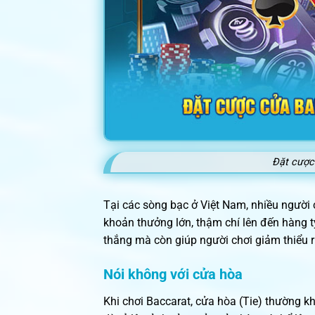
Đặt cược
Tại các sòng bạc ở Việt Nam, nhiều người
khoản thưởng lớn, thậm chí lên đến hàng 
thắng mà còn giúp người chơi giảm thiểu rủ
Nói không với cửa hòa
Khi chơi Baccarat, cửa hòa (Tie) thường k