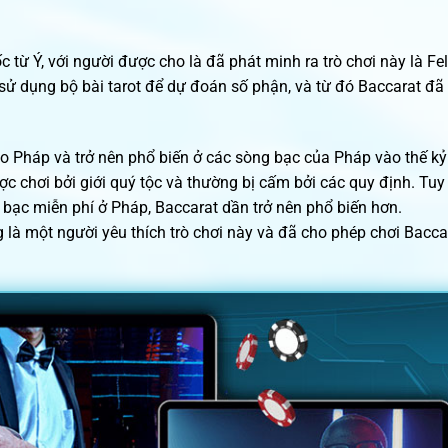
 từ Ý, với người được cho là đã phát minh ra trò chơi này là Fel
ã sử dụng bộ bài tarot để dự đoán số phận, và từ đó Baccarat đã
o Pháp và trở nên phổ biến ở các sòng bạc của Pháp vào thế kỷ
ợc chơi bởi giới quý tộc và thường bị cấm bởi các quy định. Tuy
ờ bạc miễn phí ở Pháp, Baccarat dần trở nên phổ biến hơn.
g là một người yêu thích trò chơi này và đã cho phép chơi Bacca