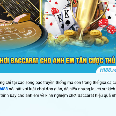
g chỉ tại các sòng bạc truyền thống mà còn trong thế giới cá c
hi88
nổi bật với luật chơi đơn giản, dễ hiểu nhưng lại có sự kịch
ẽ trình bày cho anh em về kinh nghiệm chơi Baccarat hiệu quả nh