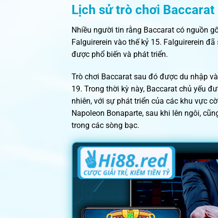
Lịch sử trò chơi Baccarat
Nhiều người tin rằng Baccarat có nguồn gốc
Falguirerein vào thế kỷ 15. Falguirerein đ
được phổ biến và phát triển.
Trò chơi Baccarat sau đó được du nhập và
19. Trong thời kỳ này, Baccarat chủ yếu đư
nhiên, với sự phát triển của các khu vực c
Napoleon Bonaparte, sau khi lên ngôi, cũn
trong các sòng bạc.